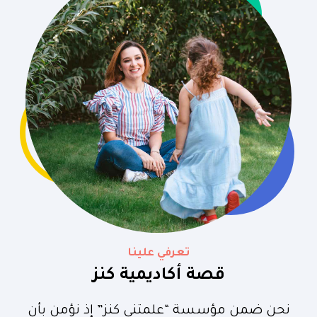
تعرفي علينا
قصة أكاديمية كنز
نحن ضمن مؤسسة “علمتني كنز” إذ نؤمن بأن