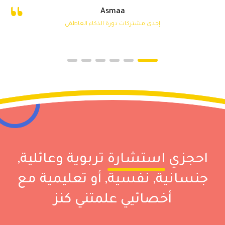
Asmaa
إحدى مشتركات دورة الذكاء العاطفي
احجزي
استشارة
تربوية وعائلية,
جنسانية, نفسية, أو تعليمية مع
أخصائيي علمتني كنز