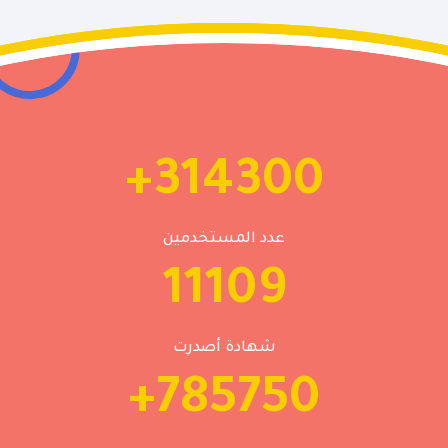
314300+
عدد المستخدمين
11109
شهادة أصدرت
785750+