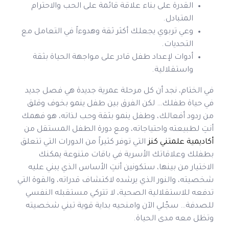
القدرة على بناء علاقة قائمة على الحب والاحترام
المتبادل.
وعي تربوي يجعلك أكثر ثقة وهدوءاً في التعامل مع
التحديات.
أدوات لإعداد طفل قادر على مواجهة الحياة بثقة
واستقلالية.
في الختام، نجد أن كل مرحلة عمرية جديدة هي فصل جديد
في حياة طفلك… لكن الفرق بين طفل ينمو بخوف وقلق
من ردود أفعالك، وطفل ينمو بثقة وحب لذاته، هو فهمك
أنتِ لطبيعته واحتياجاته، ومع دورة الطفل المستقل من
أكاديمية علمتني كنز
التي توفر كثيراً من الدورات التي تتعلق
بطفلك وعلاقاتك الأسرية في باقات متنوعة يمكنك
الاختيار من بينها، ستكونين أنتِ الأساس الذي يبني عليه
شخصيته، والنور الذي يرشده لاكتشاف قدراته، والقوة التي
تدفعه للاستقلالية الصحية، لا تتركي مستقبله النفسي
للصدفة… سجّلي الآن وامنحيه بداية قوية تبني شخصيته
وتظل معه مدى الحياة.