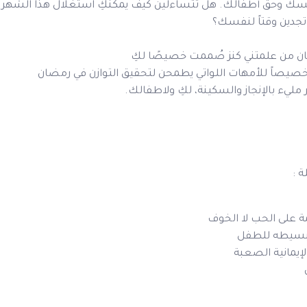
ك وحق أطفالك. هل تتساءلين كيف يمكنكِ استغلال هذا الشهر ال
جدين وقتاً لنفسك؟
مضان من علمتني كنز صُممت خصيصًا لكِ
صيصاً للأمهات اللواتي يطمحن لتحقيق التوازن في رمضان
مليء بالإنجاز والسكينة، لكِ ولاطفالك.
ة :
مة على الحب لا الخوف
تبسيطه للطفل
لإيمانية الصعبة
ن